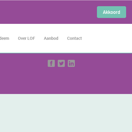
Akkoord
edeem
Over LOF
Aanbod
Contact