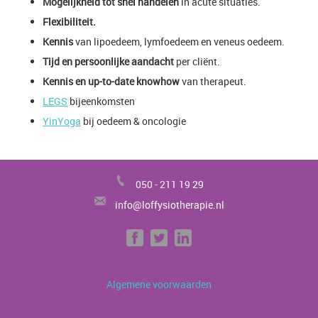
Mogelijkheid tot snel handelen
in acute situaties.
Flexibiliteit
.
Kennis
van lipoedeem, lymfoedeem en veneus oedeem.
Tijd en persoonlijke aandacht
per cliënt.
Kennis en up-to-date knowhow
van therapeut.
LEGS
bijeenkomsten
YinYoga
bij oedeem & oncologie
050 -
211 19 29
info@loffysiotherapie.nl
Algemene voorwaarden