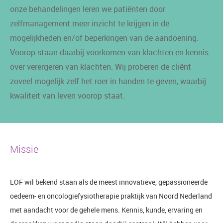
onze behandelingen leren we patiënten door
zelfmanagement meer inzicht te krijgen in de
mogelijkheden en/of beperkingen van de aandoening.
Voorop staan daarbij voorkomen van klachten en kennis
over verergeren van klachten. Wij proberen de cliënt
zoveel mogelijk zelf het roer in handen te geven, waarbij
kwaliteit van leven voorop staat.
Missie
LOF wil bekend staan als de meest innovatieve, gepassioneerde
oedeem- en oncologiefysiotherapie praktijk van Noord Nederland
met aandacht voor de gehele mens. Kennis, kunde, ervaring en