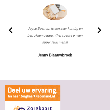
Ik be
After
oksel
persiste
terech
Joyce Bosman is een zeer kundig en
becomes 
desku
betrokken oedeemtherapeute en een
I hav
zorg
super leuk mens!
drainag
behandel
in t
weer m
Jenny Blaauwbroek
Lymphoed