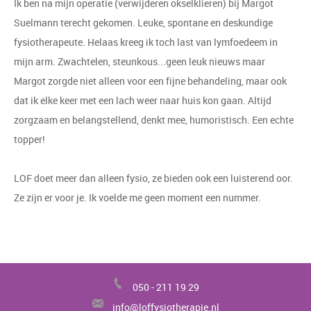
Ik ben na mijn operatie (verwijderen okselklieren) bij Margot
Suelmann terecht gekomen. Leuke, spontane en deskundige
fysiotherapeute. Helaas kreeg ik toch last van lymfoedeem in
mijn arm. Zwachtelen, steunkous...geen leuk nieuws maar
Margot zorgde niet alleen voor een fijne behandeling, maar ook
dat ik elke keer met een lach weer naar huis kon gaan. Altijd
zorgzaam en belangstellend, denkt mee, humoristisch. Een echte
topper!
LOF doet meer dan alleen fysio, ze bieden ook een luisterend oor.
Ze zijn er voor je. Ik voelde me geen moment een nummer.
0
50 - 211 19 29
info@loffysiotherapie.nl