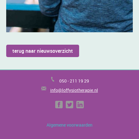
terug naar nieuwsoverzicht
050 -
211 19 29
info@loffysiotherapie.nl
Algemene voorwaarden