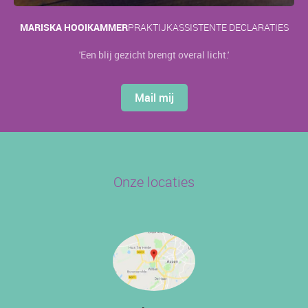
MARISKA HOOIKAMMER
PRAKTIJKASSISTENTE DECLARATIES
'Een blij gezicht brengt overal licht.'
Mail mij
Onze locaties