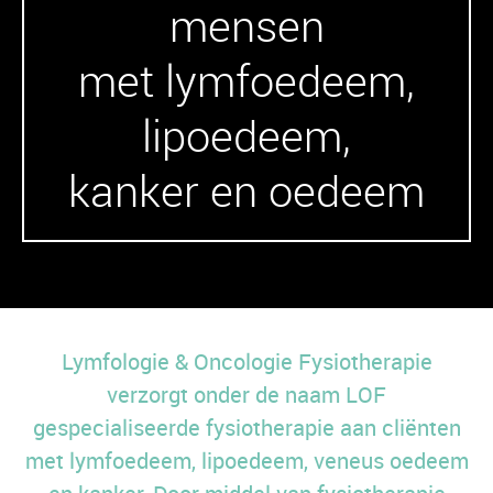
mensen
met lymfoedeem,
lipoedeem,
kanker en oedeem
Lymfologie & Oncologie Fysiotherapie
verzorgt onder de naam LOF
gespecialiseerde fysiotherapie aan cliënten
met lymfoedeem, lipoedeem, veneus oedeem