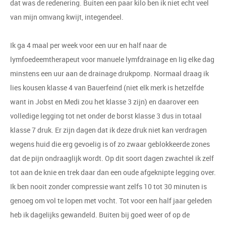
dat was de redenering. Buiten een paar kilo ben ik niet echt veel
van mijn omvang kwijt, integendeel.
Ik ga 4 maal per week voor een uur en half naar de
lymfoedeemtherapeut voor manuele lymfdrainage en lig elke dag
minstens een uur aan de drainage drukpomp. Normaal draag ik
lies kousen klasse 4 van Bauerfeind (niet elk merk is hetzelfde
want in Jobst en Medi zou het klasse 3 zijn) en daarover een
volledige legging tot net onder de borst klasse 3 dus in totaal
klasse 7 druk. Er zijn dagen dat ik deze druk niet kan verdragen
wegens huid die erg gevoelig is of zo zwaar geblokkeerde zones
dat de pijn ondraaglijk wordt. Op dit soort dagen zwachtel ik zelf
tot aan de knie en trek daar dan een oude afgeknipte legging over.
Ik ben nooit zonder compressie want zelfs 10 tot 30 minuten is
genoeg om vol te lopen met vocht. Tot voor een half jaar geleden
heb ik dagelijks gewandeld. Buiten bij goed weer of op de